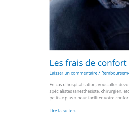
Les frais de confort 
Laisser un commentaire
/
Rembourseme
En cas d’hospitalisation, vous allez dev
spécialistes (anesthésiste, chirurgien, et
petits « plus » pour faciliter votre conf
Lire la suite »