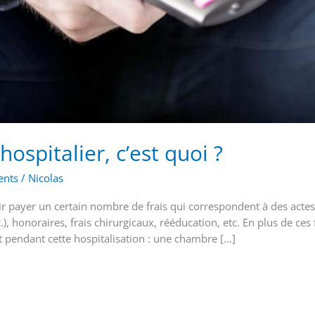
hospitalier, c’est quoi ?
nts
/
Nicolas
oir payer un certain nombre de frais qui correspondent à des actes
c.), honoraires, frais chirurgicaux, rééducation, etc. En plus de ces 
ort pendant cette hospitalisation : une chambre […]