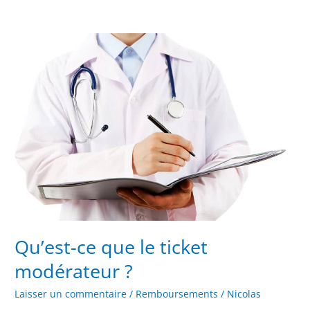
Qu’est-
ce
que
le
ticket
modérateur
?
Qu’est-ce que le ticket
modérateur ?
Laisser un commentaire
/
Remboursements
/
Nicolas