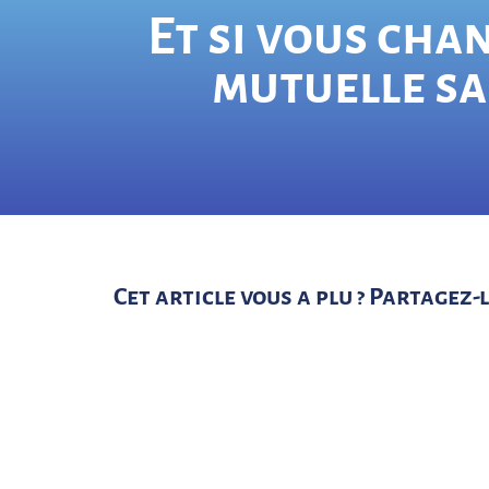
DEVIS GRATUIT ET EN QUEL
Et si vous cha
mutuelle sa
Cliquez ici
Cet article vous a plu ? Partagez-l