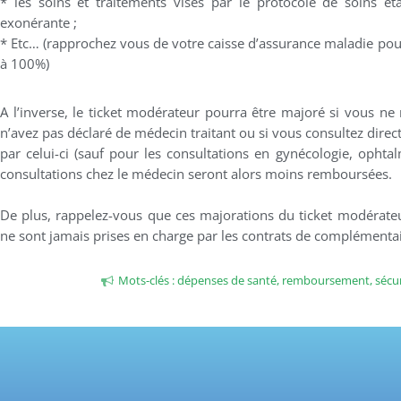
* les soins et traitements visés par le protocole de soins é
exonérante ;
* Etc… (rapprochez vous de votre caisse d’assurance maladie pour
à 100%)
A l’inverse, le ticket modérateur pourra être majoré si vous ne
n’avez pas déclaré de médecin traitant ou si vous consultez dire
par celui-ci (sauf pour les consultations en gynécologie, ophtal
consultations chez le médecin seront alors moins remboursées.
De plus, rappelez-vous que ces majorations du ticket modérate
ne sont jamais prises en charge par les contrats de complémentai
Mots-clés :
dépenses de santé
,
remboursement
,
sécur