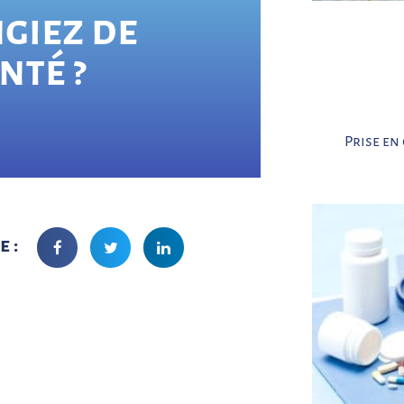
QUES MINUTES !
ngiez de
nté ?
Prise en
e :