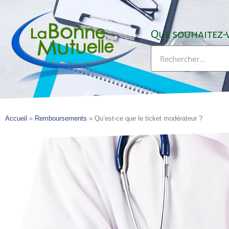
Aller
au
contenu
Que souhaitez-v
Rechercher
Accueil
»
Remboursements
»
Qu’est-ce que le ticket modérateur ?