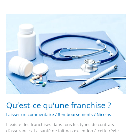
Qu’est-
ce
qu’une
franchise
?
Qu’est-ce qu’une franchise ?
Laisser un commentaire
/
Remboursements
/
Nicolas
Il existe des franchises dans tous les types de contrats
d’assurances. La santé ne fait pas exception à cette règle.